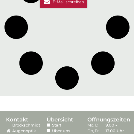
E-Mail schreiben
Kontakt
Übersicht
Öffnungszeiten
Brockschmidt
Start
Mo, Di,
9.00 -
Augenoptik
Über uns
Do, Fr
13.00 Uhr